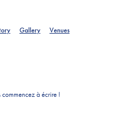
tory
Gallery
Venues
is commencez à écrire !